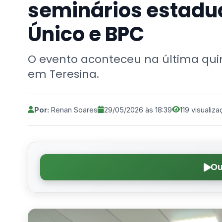
seminários estadu
Único e BPC
O evento aconteceu na última quint
em Teresina.
Por:
Renan Soares
29/05/2026 às 18:39
119 visualiz
Ou