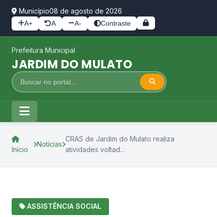
Município
08 de agosto de 2026
A+
A
A-
Contraste
Prefeitura Municipal
JARDIM DO MULATO
CRAS de Jardim do Mulato realiza
Notícias
Início
atividades voltad...
ASSISTÊNCIA SOCIAL