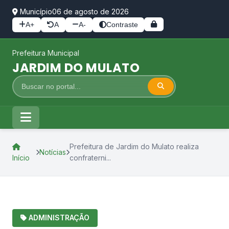
Município
06 de agosto de 2026
A+
A
A-
Contraste
Prefeitura Municipal
JARDIM DO MULATO
Prefeitura de Jardim do Mulato realiza
Notícias
Início
confraterni...
ADMINISTRAÇÃO