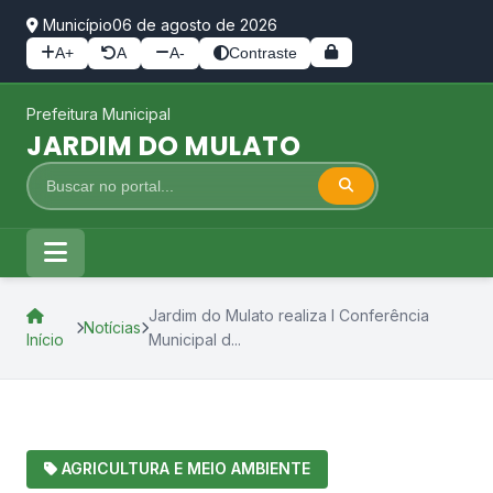
Município
06 de agosto de 2026
A+
A
A-
Contraste
Prefeitura Municipal
JARDIM DO MULATO
Jardim do Mulato realiza I Conferência
Notícias
Início
Municipal d...
AGRICULTURA E MEIO AMBIENTE