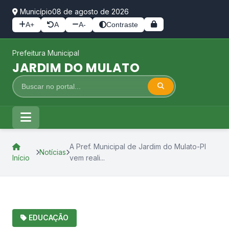
Município
08 de agosto de 2026
A+
A
A-
Contraste
Prefeitura Municipal
JARDIM DO MULATO
A Pref. Municipal de Jardim do Mulato-PI
Notícias
Início
vem reali...
EDUCAÇÃO