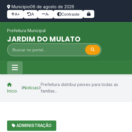
Município
06 de agosto de 2026
A+
A
A-
Contraste
Prefeitura Municipal
JARDIM DO MULATO
Prefeitura distribui peixes para todas as
Notícias
Início
famílias...
ADMINISTRAÇÃO