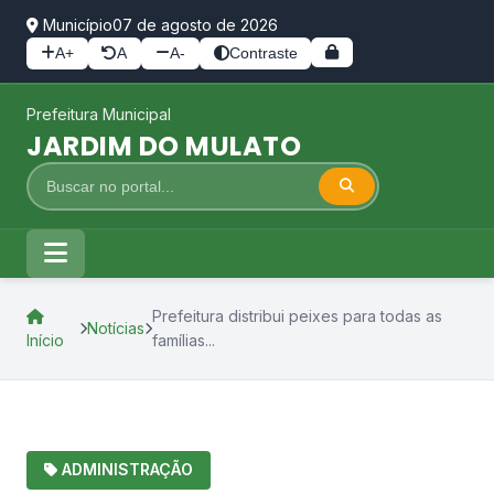
Município
07 de agosto de 2026
A+
A
A-
Contraste
Prefeitura Municipal
JARDIM DO MULATO
Prefeitura distribui peixes para todas as
Notícias
Início
famílias...
ADMINISTRAÇÃO