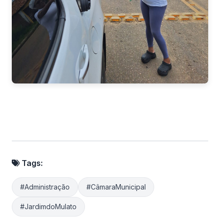
Tags:
#Administração
#CâmaraMunicipal
#JardimdoMulato