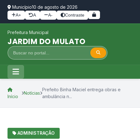
Município
10 de agosto de 2026
A+
A
A-
Contraste
Prefeitura Municipal
JARDIM DO MULATO
Prefeito Binha Maciel entrega obras e
Notícias
Início
ambulância n...
ADMINISTRAÇÃO