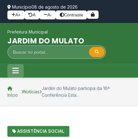
Município
08 de agosto de 2026
A+
A
A-
Contraste
Prefeitura Municipal
JARDIM DO MULATO
Jardim do Mulato participa da 16ª
Notícias
Início
Conferência Esta...
ASSISTÊNCIA SOCIAL