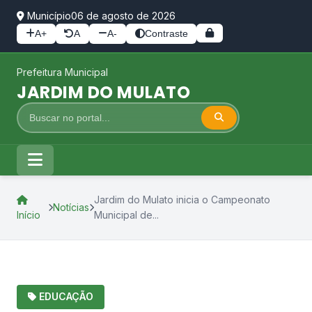
Município
06 de agosto de 2026
A+
A
A-
Contraste
Prefeitura Municipal
JARDIM DO MULATO
Jardim do Mulato inicia o Campeonato
Notícias
Início
Municipal de...
EDUCAÇÃO