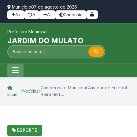
Município
07 de agosto de 2026
A+
A
A-
Contraste
Prefeitura Municipal
JARDIM DO MULATO
Campeonato Municipal Amador de Futebol
Notícias
Início
Beira de L...
ESPORTE