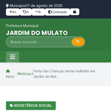
Município
07 de agosto de 2026
A+
A
A-
Contraste
Prefeitura Municipal
JARDIM DO MULATO
Festa das Crianças reúne multidão em
Notícias
Início
Jardim do Mul...
ASSISTÊNCIA SOCIAL