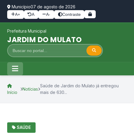
Município
07 de agosto de 2026
A+
A
A-
Contraste
Prefeitura Municipal
JARDIM DO MULATO
Saúde de Jardim do Mulato já entregou
Notícias
Início
mais de 630...
SAÚDE